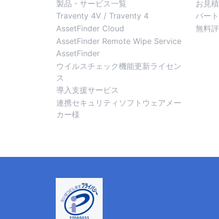
製品・サービス一覧
お見積
Traventy 4V / Traventy 4
パート
AssetFinder Cloud
無料評
AssetFinder Remote Wipe Service
AssetFinder
ウイルスチェック機能更新ライセン
ス
導入支援サービス
連携セキュリティソフトウェアメー
カー様